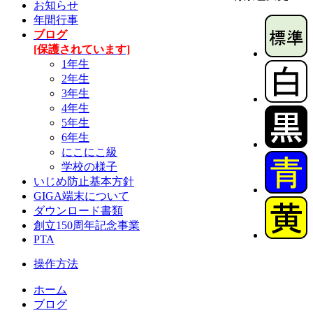
お知らせ
年間行事
ブログ
[保護されています]
1年生
2年生
3年生
4年生
5年生
6年生
にこにこ級
学校の様子
いじめ防止基本方針
GIGA端末について
ダウンロード書類
創立150周年記念事業
PTA
操作方法
ホーム
ブログ