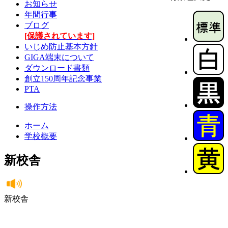
お知らせ
年間行事
ブログ
[保護されています]
いじめ防止基本方針
GIGA端末について
ダウンロード書類
創立150周年記念事業
PTA
操作方法
ホーム
学校概要
新校舎
新校舎