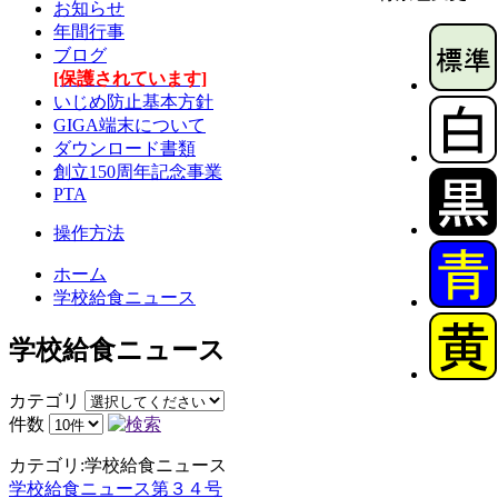
お知らせ
年間行事
ブログ
[保護されています]
いじめ防止基本方針
GIGA端末について
ダウンロード書類
創立150周年記念事業
PTA
操作方法
ホーム
学校給食ニュース
学校給食ニュース
カテゴリ
件数
カテゴリ:学校給食ニュース
学校給食ニュース第３４号