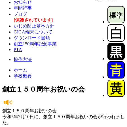
お知らせ
年間行事
ブログ
[保護されています]
いじめ防止基本方針
GIGA端末について
ダウンロード書類
創立150周年記念事業
PTA
操作方法
ホーム
学校概要
創立１５０周年お祝いの会
創立１５０周年お祝いの会
令和5年7月10日に、創立１５０周年お祝いの会が行われまし
た。